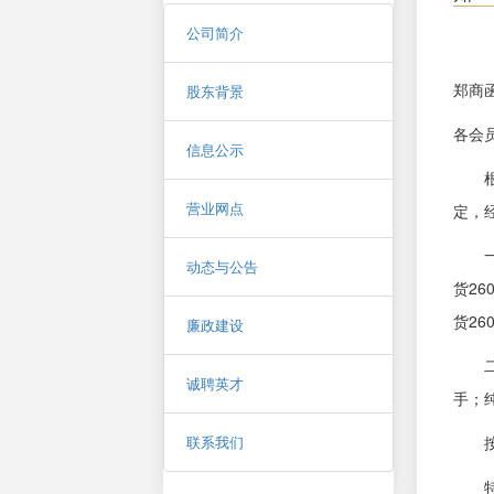
公司简介
郑商函
股东背景
各会
信息公示
根据
营业网点
定，
一、
动态与公告
货2
货2
廉政建设
二、
诚聘英才
手；
联系我们
按规
特