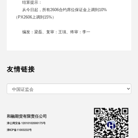
结算提示：
从今日起，所有
2
606
合约
席位
保证
金上调到
10%
（
PX
2606
上调到
15%
）
编发：梁磊、复审：王瑱、终审：李一
友情链接
和融期货有限责任公司
津公网安备 12010102000175号
津ICP备11003232号