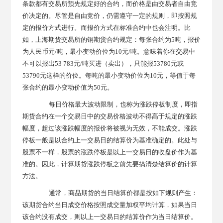
条款都有交易所预先规定好的合约，而价格是由交易者自由竞
价决定的。尽管是自由竞价，仍需遵守一定的规则，即按照规
定的报价方式进行。而报价方式在标准合约中也会注明。比
如，上海期货交易所的铜期货合约规定：每张合约为5吨，报价
为人民币元/吨，最小变动价位为10元/吨。意味着你在交易中
不可以报出53 783元/吨买进（卖出），只能报53780元或
53790元这样的价位。每吨的最小变动价位为10元，等值于每
张合约的最小变动价值为50元。
每日价格最大波动限制，也称为涨跌停板制度，即指
期货合约在一个交易日中的交易价格波动不得高于规定的涨跌
幅度，超过该涨跌幅度的报价将被视为无效，不能成交。涨跌
停板一般是以合约上一交易日的结算价为基准确定的。此处与
股票不一样，股票的涨跌停板是以上一交易日的收盘价作为基
准的。因此，计算期货涨跌停板之前先要搞清楚结算价的计算
方法。
通常，商品期货的当日结算价都是按如下规则产生：
该期货合约当日成交价格按照成交量加权平均计算，如果当日
该合约没有成交，则以上一交易日的结算价作为当日结算价。