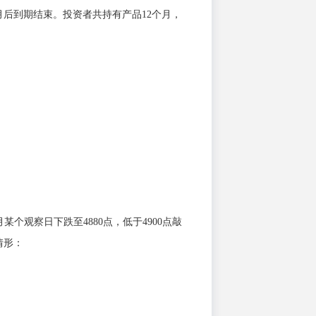
2月后到期结束。投资者共持有产品12个月，
个观察日下跌至4880点，低于4900点敲
情形：