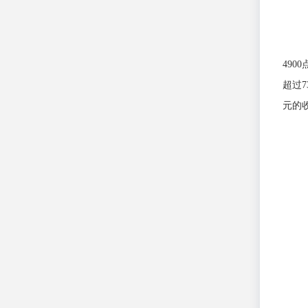
49
超过7
元的