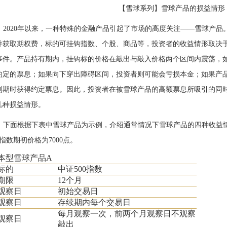
【雪球系列】雪球产品的损益情形
2020年以来，一种特殊的金融产品引起了市场的高度关注——雪球产
并获取期权费，标的可挂钩指数、个股、商品等，投资者的收益情形取决
事件。产品持有期内，挂钩标的价格在敲出与敲入价格两个区间内震荡，
约定的票息；如果向下穿出障碍区间，投资者则可能会亏损本金；如果产
到期时获得约定票息。因此，投资者在被雪球产品的高额票息所吸引的同
几种损益情形。
下面根据下表中雪球产品为示例，介绍通常情况下雪球产品的四种收益情
0指数期初价格为7000点。
本型雪球产品A
标的
中证500指数
期限
12个月
观察日
初始交易日
观察日
存续期内每个交易日
每月观察一次，前两个月观察日不观察
观察日
敲出