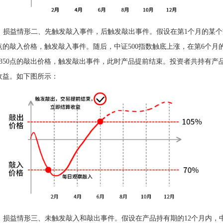
损益情形二、先触发敲入事件，后触发敲出事件。假设在第1个月的某个交易
00点的敲入价格，触发敲入事件。随后，中证500指数触底上涨，在第6个月的
350点的敲出价格，触发敲出事件，此时产品提前结束。投资者共持有产品6个月，获得
收益。如下图所示：
损益情形三、未触发敲入和敲出事件。假设在产品持有期的12个月内，中证5