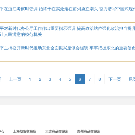
平在浙江考察时强调 始终干在实处走在前列勇立潮头 奋力谱写中国式现
平对新时代办公厅工作作出重要指示强调 提高政治站位强化政治担当提升
让人民满意的模范机关
平主持召开新时代推动东北全面振兴座谈会强调 牢牢把握东北的重要使命
页
上一页
1
2
3
4
5
6
7
8
下一页
尾
中心
上海期货交易所
大连商品交易所
郑州商品交易所