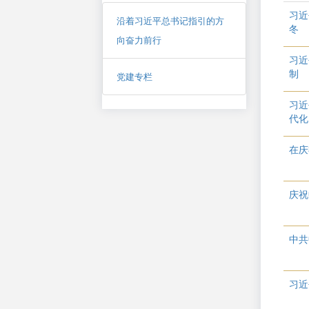
习近
沿着习近平总书记指引的方
冬
向奋力前行
习近
制
党建专栏
习近
代化
在庆
庆祝
中共
习近